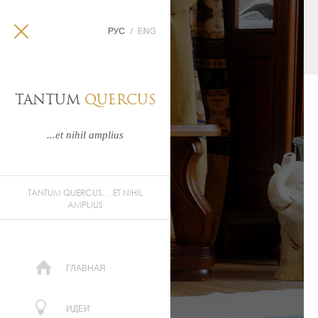
TANTUM
QUERCUS
...et nihil amplius
TANTUM QUERCUS… ET NIHIL
AMPLIUS
ГЛАВНАЯ
ИДЕИ